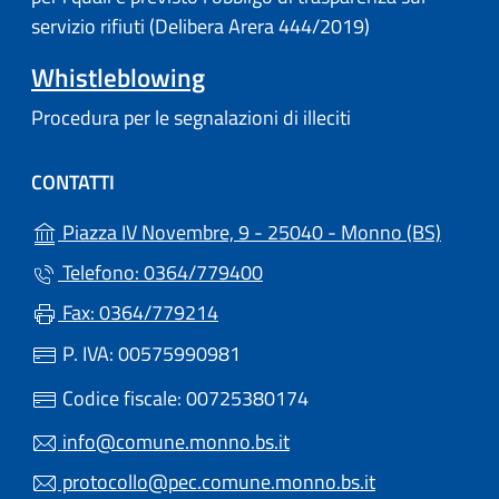
servizio rifiuti (Delibera Arera 444/2019)
Whistleblowing
Procedura per le segnalazioni di illeciti
CONTATTI
(apre i
Piazza IV Novembre, 9 - 25040 - Monno (BS)
Telefono: 0364/779400
Fax: 0364/779214
P. IVA: 00575990981
Codice fiscale: 00725380174
info@comune.monno.bs.it
protocollo@pec.comune.monno.bs.it