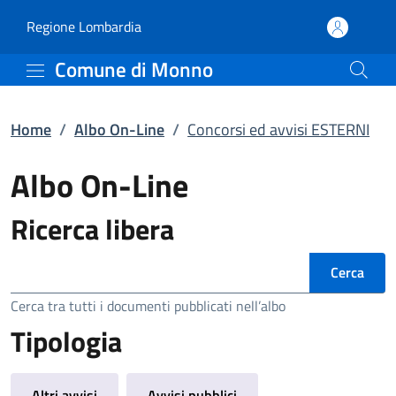
Concorsi ed avvisi ESTE
Vai al contenuto principale
(apre in un'altra scheda).
Regione Lombardia
Comune di Monno
Home
/
Albo On-Line
/
Concorsi ed avvisi ESTERNI
Albo On-Line
Ricerca libera
Ricerca
Cerca tra tutti i documenti pubblicati nell’albo
Tipologia
Altri avvisi
Avvisi pubblici