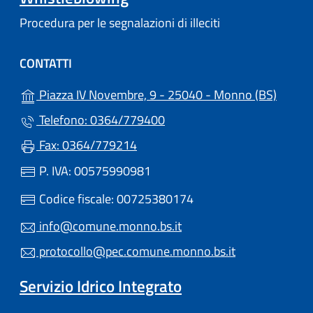
Procedura per le segnalazioni di illeciti
CONTATTI
(apre i
Piazza IV Novembre, 9 - 25040 - Monno (BS)
Telefono: 0364/779400
Fax: 0364/779214
P. IVA: 00575990981
Codice fiscale: 00725380174
info@comune.monno.bs.it
protocollo@pec.comune.monno.bs.it
Servizio Idrico Integrato