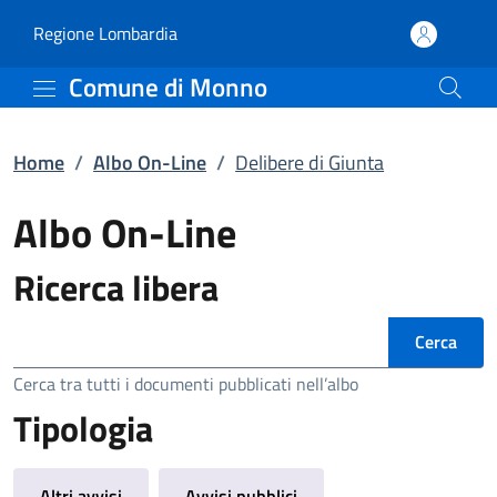
Delibere di Giunta | Al
Vai al contenuto principale
(apre in un'altra scheda).
Regione Lombardia
Comune di Monno
Home
/
Albo On-Line
/
Delibere di Giunta
Albo On-Line
Ricerca libera
Ricerca
Cerca tra tutti i documenti pubblicati nell’albo
Tipologia
Altri avvisi
Avvisi pubblici