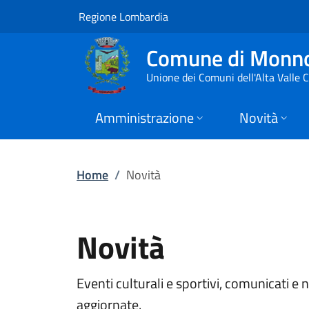
Novità | Comune di
Vai al contenuto principale
(apre in un'altra scheda).
Regione Lombardia
Comune di Monn
Unione dei Comuni dell'Alta Valle
Amministrazione
Novità
Home
/
Novità
Novità
Eventi culturali e sportivi, comunicati e
aggiornate.