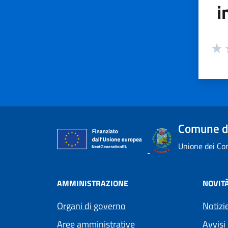
i
Valuta
Valu
V
Comune d
Unione dei Com
AMMINISTRAZIONE
NOVIT
Organi di governo
Notizi
Aree amministrative
Avvisi