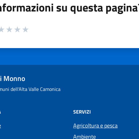
nformazioni su questa pagina
 da 1 a 5 stelle la pagina
ta 1 stelle su 5
aluta 2 stelle su 5
Valuta 3 stelle su 5
Valuta 4 stelle su 5
Valuta 5 stelle su 5
i Monno
uni dell'Alta Valle Camonica
À
SERVIZI
e
Agricoltura e pesca
Ambiente