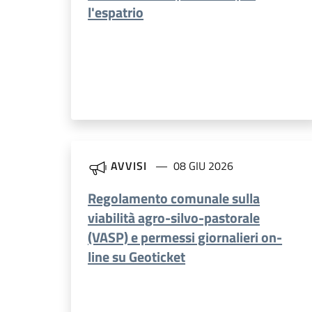
l'espatrio
AVVISI
08 GIU 2026
Regolamento comunale sulla
viabilità agro-silvo-pastorale
(VASP) e permessi giornalieri on-
line su Geoticket