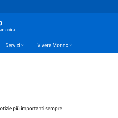
 Monno
o
 Camonica
Servizi
Vivere Monno
 notizie più importanti sempre