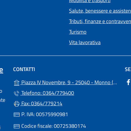
Mobilità e trasporti
Salute, benessere e assiste
Tributi, finanze e contravve
Turismo
Vita lavorativa
e
CONTATTI
SE
(apre
Piazza IV Novembre, 9 - 25040 - Monno (BS)
lo
Telefono: 0364/779400
nte
Fax: 0364/779214
P. IVA: 00575990981
Codice fiscale: 00725380174
i