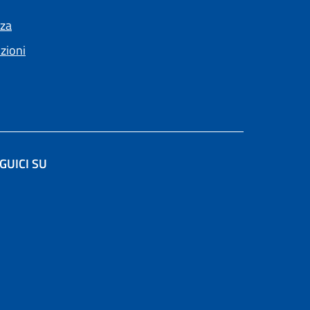
nza
nzioni
GUICI SU
 in un'altra scheda).