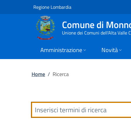
Ricerca | Comune d
Vai al contenuto principale
(apre in un'altra scheda).
Regione Lombardia
Comune di Monn
Unione dei Comuni dell'Alta Valle
Amministrazione
Novità
Home
/
Ricerca
Form per cercare 
Ricerca