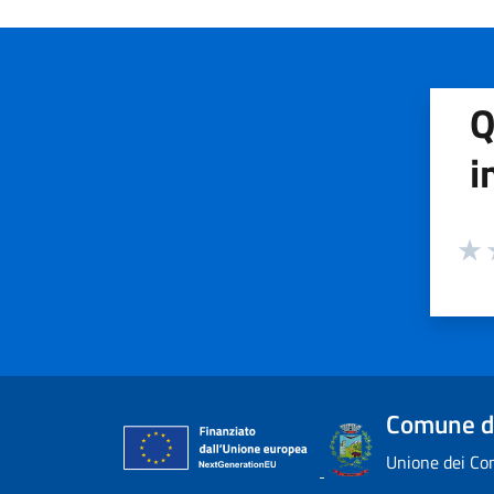
Q
i
Valuta
Valu
V
Comune d
Unione dei Com