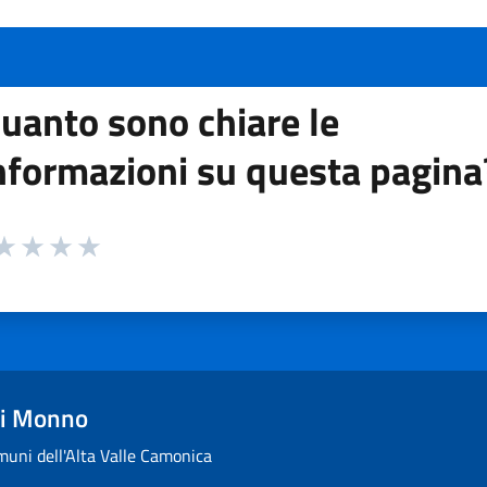
uanto sono chiare le
nformazioni su questa pagina
 da 1 a 5 stelle la pagina
ta 1 stelle su 5
aluta 2 stelle su 5
Valuta 3 stelle su 5
Valuta 4 stelle su 5
Valuta 5 stelle su 5
i Monno
uni dell'Alta Valle Camonica