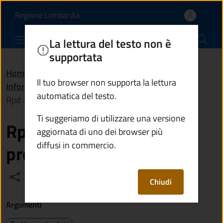
Rpd - Responsabile dell
Vai al contenuto principale
(apre in un'altra scheda).
Regione Lombardia
Comune di Monno
La lettura del testo non è
supportata
Home
/
Amministrazione
/
Il tuo browser non supporta la lettura
Informazioni istituzionali
/
automatica del testo.
Rpd - Responsabile della protezione dei dati
Ti suggeriamo di utilizzare una versione
Rpd - Responsabile della
aggiornata di uno dei browser più
diffusi in commercio.
protezione dei dati
Condividi
Vedi azioni
Chiudi
Argomenti