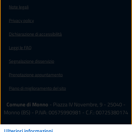
Note legali
Privacy policy
(apre in un'altra scheda).
Dichiarazione di accessibilità
Leggi le FAQ
Segnalazione disservizio
Prenotazione appuntamento
Piano di miglioramento del sito
Comune di Monno
- Piazza IV Novembre, 9 - 25040 -
Monno (BS) - P.IVA: 00575990981 - C.F.: 00725380174
Ulteriori informazioni