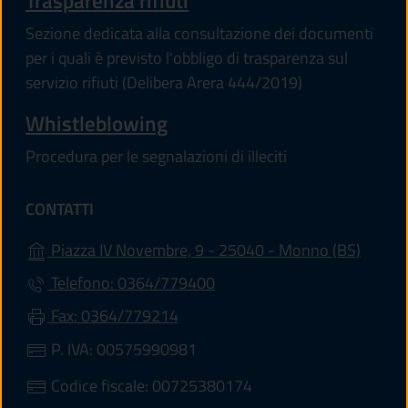
Trasparenza rifiuti
Sezione dedicata alla consultazione dei documenti
per i quali è previsto l'obbligo di trasparenza sul
servizio rifiuti (Delibera Arera 444/2019)
Whistleblowing
Procedura per le segnalazioni di illeciti
CONTATTI
(apre i
Piazza IV Novembre, 9 - 25040 - Monno (BS)
Telefono: 0364/779400
Fax: 0364/779214
P. IVA: 00575990981
Codice fiscale: 00725380174