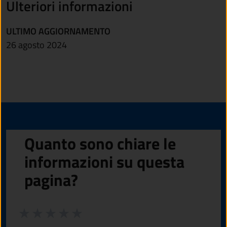
Ulteriori informazioni
ULTIMO AGGIORNAMENTO
26 agosto 2024
Quanto sono chiare le
informazioni su questa
pagina?
Valuta da 1 a 5 stelle la pagina
Valuta 1 stelle su 5
Valuta 2 stelle su 5
Valuta 3 stelle su 5
Valuta 4 stelle su 5
Valuta 5 stelle su 5