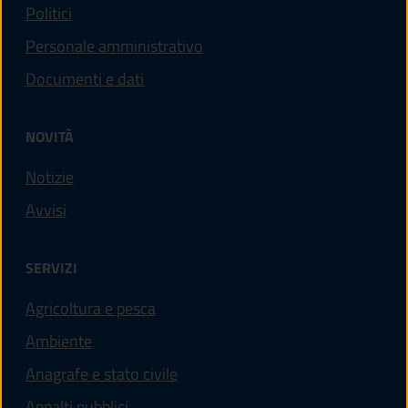
Politici
Personale amministrativo
Documenti e dati
NOVITÀ
Notizie
Avvisi
SERVIZI
Agricoltura e pesca
Ambiente
Anagrafe e stato civile
Appalti pubblici