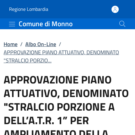
APPROVAZIONE PIANO AT
Vai al contenuto principale
(apre in un'altra scheda).
Regione Lombardia
Comune di Monno
Home
/
Albo On-Line
/
APPROVAZIONE PIANO ATTUATIVO, DENOMINATO
"STRALCIO PORZIO...
APPROVAZIONE PIANO
ATTUATIVO, DENOMINATO
"STRALCIO PORZIONE A
DELL’A.T.R. 1” PER
AMPLIAMENTO DELLA