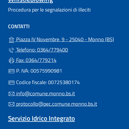
Procedura per le segnalazioni di illeciti
CONTATTI
(apre i
Piazza IV Novembre, 9 - 25040 - Monno (BS)
Telefono: 0364/779400
Fax: 0364/779214
P. IVA: 00575990981
Codice fiscale: 00725380174
info@comune.monno.bs.it
protocollo@pec.comune.monno.bs.it
Servizio Idrico Integrato