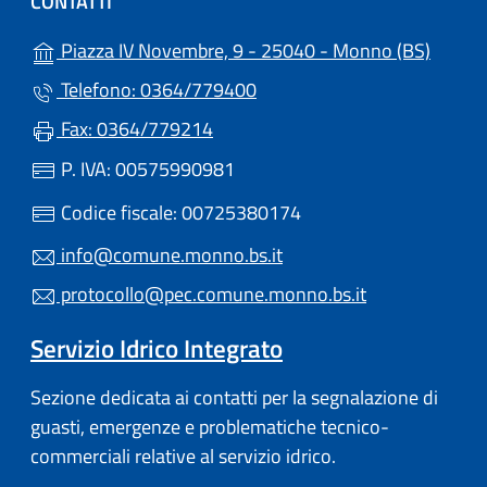
CONTATTI
(apre i
Piazza IV Novembre, 9 - 25040 - Monno (BS)
Telefono: 0364/779400
Fax: 0364/779214
P. IVA: 00575990981
Codice fiscale: 00725380174
info@comune.monno.bs.it
protocollo@pec.comune.monno.bs.it
Servizio Idrico Integrato
Sezione dedicata ai contatti per la segnalazione di
guasti, emergenze e problematiche tecnico-
commerciali relative al servizio idrico.