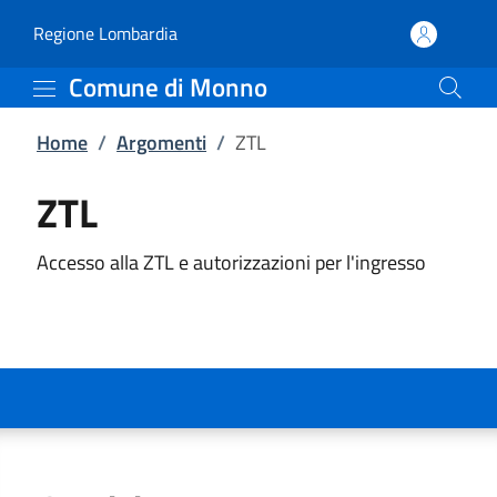
ZTL | Comune di Monno
Vai al contenuto principale
(apre in un'altra scheda).
Regione Lombardia
Comune di Monno
Home
/
Argomenti
/
ZTL
ZTL
Accesso alla ZTL e autorizzazioni per l'ingresso