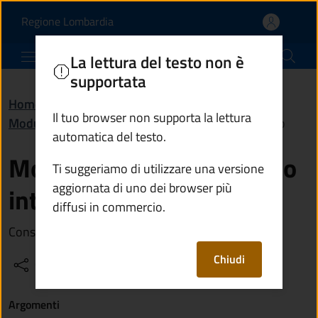
Modulistica Servizio id
Vai al contenuto principale
(apre in un'altra scheda).
Regione Lombardia
Comune di Monno
La lettura del testo non è
supportata
Home
/
Amministrazione
/
Documenti e dati
/
Il tuo browser non supporta la lettura
Modulistica
/
Modulistica Servizio idrico integrato
automatica del testo.
Modulistica Servizio idrico
Ti suggeriamo di utilizzare una versione
aggiornata di uno dei browser più
integrato
diffusi in commercio.
Consulta la modulistica del Servizio idrico integrato
Chiudi
Condividi
Vedi azioni
Argomenti