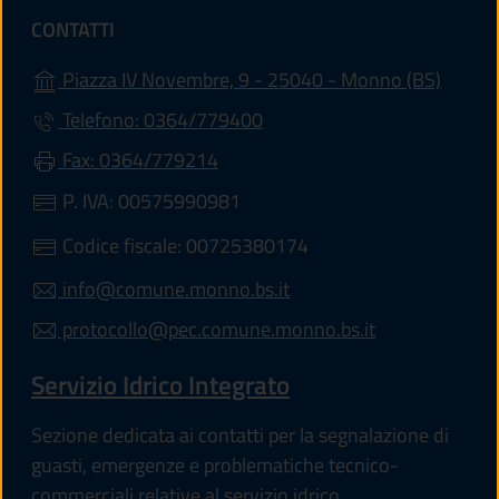
CONTATTI
(apre i
Piazza IV Novembre, 9 - 25040 - Monno (BS)
Telefono: 0364/779400
Fax: 0364/779214
P. IVA: 00575990981
Codice fiscale: 00725380174
info@comune.monno.bs.it
protocollo@pec.comune.monno.bs.it
Servizio Idrico Integrato
Sezione dedicata ai contatti per la segnalazione di
guasti, emergenze e problematiche tecnico-
commerciali relative al servizio idrico.