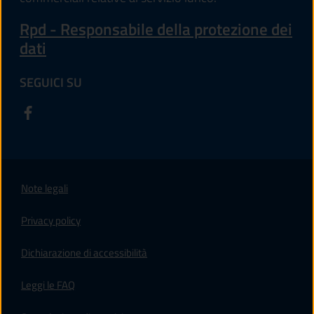
Rpd - Responsabile della protezione dei
dati
SEGUICI SU
Note legali
Privacy policy
(apre in un'altra scheda).
Dichiarazione di accessibilità
Leggi le FAQ