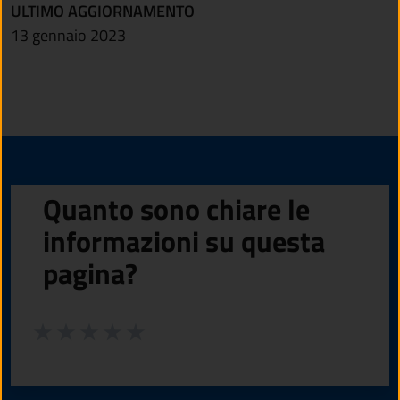
ULTIMO AGGIORNAMENTO
13 gennaio 2023
Quanto sono chiare le
informazioni su questa
pagina?
Valuta da 1 a 5 stelle la pagina
Valuta 1 stelle su 5
Valuta 2 stelle su 5
Valuta 3 stelle su 5
Valuta 4 stelle su 5
Valuta 5 stelle su 5