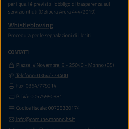
per i quali è previsto l'obbligo di trasparenza sul
servizio rifiuti (Delibera Arera 444/2019)
Whistleblowing
Procedura per le segnalazioni di illeciti
CONTATTI
(apre i
Piazza IV Novembre, 9 - 25040 - Monno (BS)
Telefono: 0364/779400
Fax: 0364/779214
P. IVA: 00575990981
Codice fiscale: 00725380174
info@comune.monno.bs.it