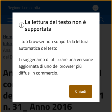
Analisi acque destinate
Vai al contenuto principale
(apre in un'altra scheda).
Regione Lombardia
Comune di Monno
La lettura del testo non è
supportata
Home
/
Amministrazione
/
Il tuo browser non supporta la lettura
Informazioni istituzionali
/
automatica del testo.
Analisi acque destinate al consumo umano ai sensi
del D.Lgs. 2 febbraio 2001 n. 31_ Anno 2016
Ti suggeriamo di utilizzare una versione
aggiornata di uno dei browser più
Analisi acque destinate al
diffusi in commercio.
consumo umano ai sensi
Chiudi
del D.Lgs. 2 febbraio 2001
n. 31_ Anno 2016