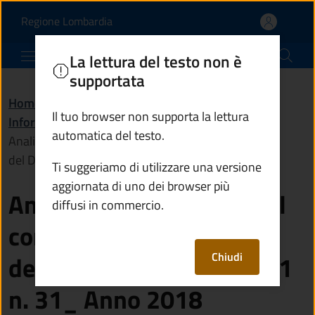
Analisi acque destinate
Vai al contenuto principale
(apre in un'altra scheda).
Regione Lombardia
Comune di Monno
La lettura del testo non è
supportata
Home
/
Amministrazione
/
Il tuo browser non supporta la lettura
Informazioni istituzionali
/
automatica del testo.
Analisi acque destinate al consumo umano ai sensi
del D.Lgs. 2 febbraio 2001 n. 31_ Anno 2018
Ti suggeriamo di utilizzare una versione
aggiornata di uno dei browser più
Analisi acque destinate al
diffusi in commercio.
consumo umano ai sensi
Chiudi
del D.Lgs. 2 febbraio 2001
n. 31_ Anno 2018