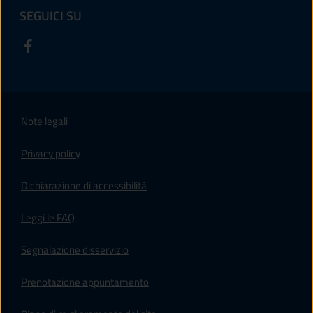
SEGUICI SU
Note legali
Privacy policy
(apre in un'altra scheda).
Dichiarazione di accessibilità
Leggi le FAQ
Segnalazione disservizio
Prenotazione appuntamento