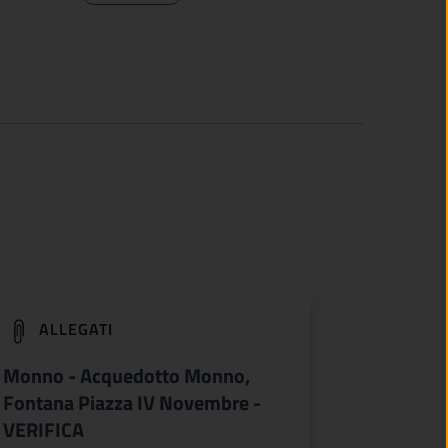
(apre in un'altra scheda).
ALLEGATI
Monno - Acquedotto Monno,
Fontana Piazza IV Novembre -
VERIFICA