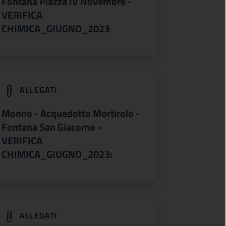
Fontana Piazza IV Novembre -
VERIFICA
CHIMICA_GIUGNO_2023
(apre in un'altra scheda).
ALLEGATI
Monno - Acquedotto Mortirolo -
Fontana San Giacomo -
VERIFICA
CHIMICA_GIUGNO_2023:
(apre in un'altra scheda).
ALLEGATI