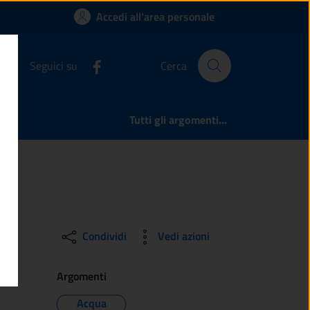
no ai sensi del D.L
Accedi all'area personale
Seguici su
Cerca
Tutti gli argomenti...
Condividi
Vedi azioni
Argomenti
Acqua