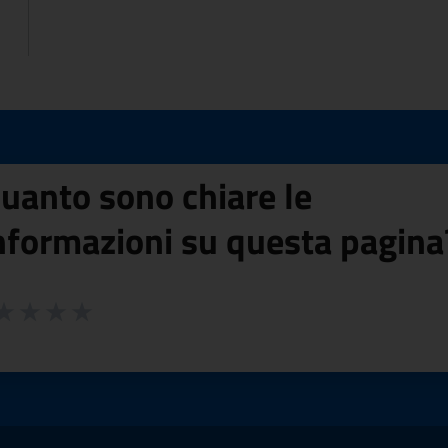
uanto sono chiare le
nformazioni su questa pagina
 da 1 a 5 stelle la pagina
ta 1 stelle su 5
aluta 2 stelle su 5
Valuta 3 stelle su 5
Valuta 4 stelle su 5
Valuta 5 stelle su 5