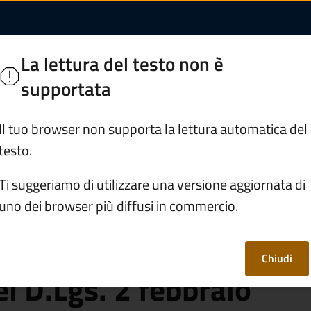
nate al consumo uma
o
La lettura del testo non è
 Camonica
supportata
Servizi
Vivere Monno
Il tuo browser non supporta la lettura automatica del
testo.
stituzionali
/
Ti suggeriamo di utilizzare una versione aggiornata di
 sensi del D.Lgs. 2 febbraio 2001 n. 31_ Anno 2023
uno dei browser più diffusi in commercio.
stinate al consumo
Chiudi
l D.Lgs. 2 febbraio