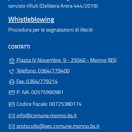
servizio rifiuti (Delibera Arera 444/2019)
Whistleblowing
Procedura per le segnalazioni di illeciti
CONTATTI
(apre i
Piazza IV Novembre, 9 - 25040 - Monno (BS)
Telefono: 0364/779400
Fax: 0364/779214
P. IVA: 00575990981
Codice fiscale: 00725380174
info@comune.monno.bs.it
protocollo@pec.comune.monno.bs.it