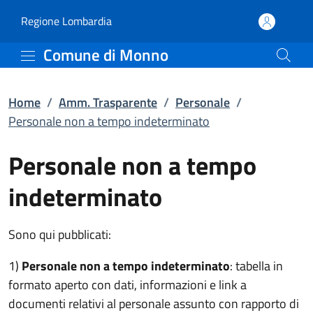
Personale non a tempo 
Vai al contenuto principale
(apre in un'altra scheda).
Regione Lombardia
Comune di Monno
Home
/
Amm. Trasparente
/
Personale
/
Personale non a tempo indeterminato
Personale non a tempo
indeterminato
Sono qui pubblicati:
1)
Personale non a tempo indeterminato
: tabella in
formato aperto con dati, informazioni e link a
documenti relativi al personale assunto con rapporto di