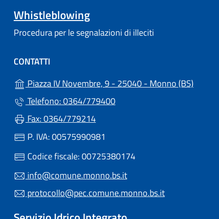
Whistleblowing
Procedura per le segnalazioni di illeciti
CONTATTI
(apre i
Piazza IV Novembre, 9 - 25040 - Monno (BS)
Telefono: 0364/779400
Fax: 0364/779214
P. IVA: 00575990981
Codice fiscale: 00725380174
info@comune.monno.bs.it
protocollo@pec.comune.monno.bs.it
Servizio Idrico Integrato