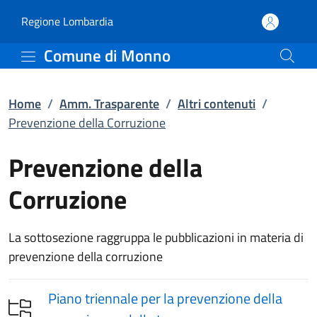
Prevenzione della Corru
Vai al contenuto principale
(apre in un'altra scheda).
Regione Lombardia
Comune di Monno
Home
/
Amm. Trasparente
/
Altri contenuti
/
Prevenzione della Corruzione
Prevenzione della
Corruzione
La sottosezione raggruppa le pubblicazioni in materia di
prevenzione della corruzione
Piano triennale per la prevenzione della