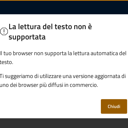
ficato anagrafico | 
o
La lettura del testo non è
 Camonica
supportata
Servizi
Vivere Monno
Il tuo browser non supporta la lettura automatica del
testo.
/
Richiedere un certificato anagrafico
Ti suggeriamo di utilizzare una versione aggiornata di
uno dei browser più diffusi in commercio.
tificato anagrafico
Chiudi