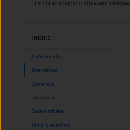
I certificati anagrafici attestano informa
INDICE
A chi è rivolto
Descrizione
Come fare
Cosa serve
Cosa si ottiene
Tempi e scadenze