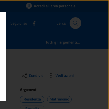
Comune di Monno
Accedi all'area personale
Seguici su
Cerca
Tutti gli argomenti...
Condividi
Vedi azioni
Argomenti
Residenza
Matrimonio
Famiglia